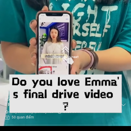
R55-7 Belparts Excavator Hydraulic Pump cho Hyundai R55-
7 Hydraulic Main Pump 31M8-10020 31M8-10010
Máy bơm thủy lực máy xúc
2025-09-18
50 quan điểm