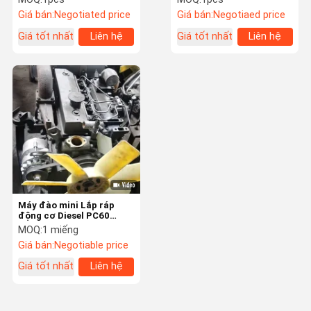
phận máy đào
Giá bán:
Negotiated price
Giá bán:
Negotiaed price
Giá tốt nhất
Liên hệ
Giá tốt nhất
Liên hệ
Máy đào mini Lắp ráp
động cơ Diesel PC60
4D95L-1GG cho Komatsu
MOQ:
1 miếng
Second Hand
Giá bán:
Negotiable price
Giá tốt nhất
Liên hệ