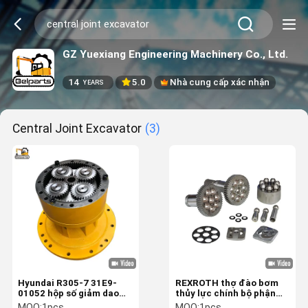
GZ Yuexiang Engineering Machinery Co., Ltd.
14
5.0
Nhà cung cấp xác nhận
YEARS
Central Joint Excavator
(3)
Hyundai R305-7 31E9-
REXROTH thợ đào bơm
01052 hộp số giảm dao
thủy lực chính bộ phận
động thủy lực cho các bộ
thợ đào cho A7VO55
MOQ:
1pcs
MOQ:
1pcs