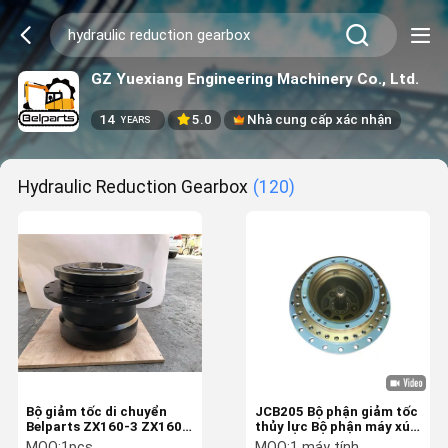
GZ Yuexiang Engineering Machinery Co., Ltd.
14
5.0
Nhà cung cấp xác nhận
YEARS
Hydraulic Reduction Gearbox
(120)
Bộ giảm tốc di chuyển
JCB205 Bộ phận giảm tốc
Belparts ZX160-3 ZX160-
thủy lực Bộ phận máy xúc
1 ZX110M 4359799 hộp
đào Thiết bị theo dõi
MOQ:
1pcs
MOQ:
1 máy tính