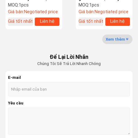
Hộp số 345d 1679887
đào 9195447
MOQ:
1pcs
MOQ:
1pcs
Hộp số giảm tốc du lịch
Giá bán:
Negotiated price
Giá bán:
Negotiated price
Chuyến
Kiểm Soát
Liên Hệ Với
Tin Tức
Giá tốt nhất
Liên hệ
Giá tốt nhất
Liên hệ
Tham Quan
Chất Lượng
Chúng Tôi
Nhà Máy
Xem thêm
Để Lại Lời Nhắn
Chúng Tôi Sẽ Trả Lời Nhanh Chóng
Các Trường
Blog
Yêu Cầu Đặt
VR
Hợp
Giá
E-mail
Máy bơm thủy lực máy xúc
Yêu cầu
Phụ tùng máy bơm thủy lực
Assy du lịch
động cơ xoay máy xúc