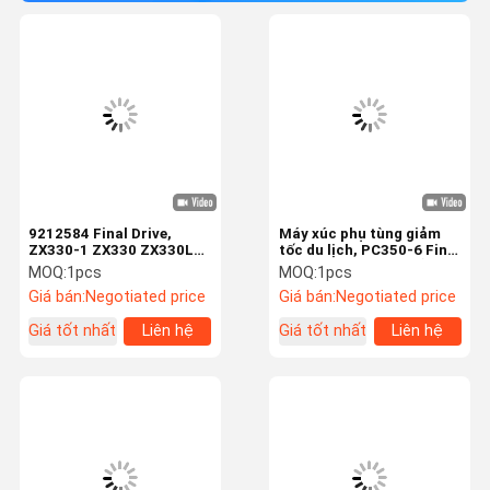
9212584 Final Drive,
Máy xúc phụ tùng giảm
ZX330-1 ZX330 ZX330LC
tốc du lịch, PC350-6 Final
ZX350K ZX370 Hộp số
Drive Assy Hộp số giảm
MOQ:
1pcs
MOQ:
1pcs
giảm tốc du lịch
tốc du lịch
Giá bán:
Negotiated price
Giá bán:
Negotiated price
Giá tốt nhất
Liên hệ
Giá tốt nhất
Liên hệ