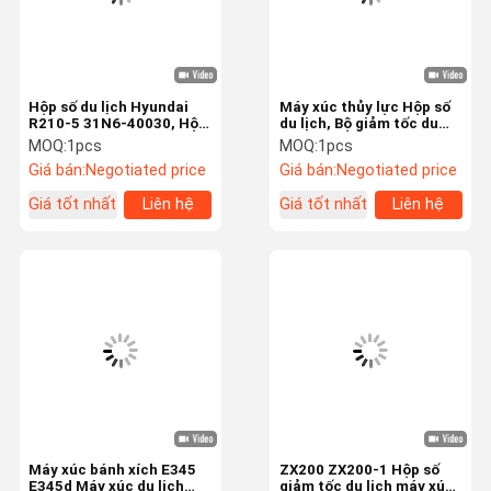
Hộp số du lịch Hyundai
Máy xúc thủy lực Hộp số
R210-5 31N6-40030, Hộp
du lịch, Bộ giảm tốc du
số giảm độ bền
lịch EC330LC hiệu quả
MOQ:
1pcs
MOQ:
1pcs
cao
Giá bán:
Negotiated price
Giá bán:
Negotiated price
Giá tốt nhất
Liên hệ
Giá tốt nhất
Liên hệ
Nhà
Sản Phẩm
Video
Về Chúng Tôi
Máy xúc bánh xích E345
ZX200 ZX200-1 Hộp số
E345d Máy xúc du lịch
giảm tốc du lịch máy xúc