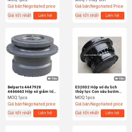
giảm tốc thủy lực cho
thiết bị theo dõi JS205 Bộ
Giá bán:
Negotiated price
Giá bán:
Negotiated Price
hitachi
truyền động cuối cùng
Giá tốt nhất
Liên hệ
Giá tốt nhất
Liên hệ
Belparts 4447928
E320D2 Hộp số du lịch
4466663 Hộp số giảm tốc
thủy lực Con sâu bướm
cuối cùng / Hộp số giảm
320D E320D 2159982
MOQ:
1pcs
MOQ:
1pcs
tốc du lịch ZX160 ZX160-
2095992 cho máy xúc
Giá bán:
Negotiated price
Giá bán:
Negotiated price
3
Giá tốt nhất
Liên hệ
Giá tốt nhất
Liên hệ