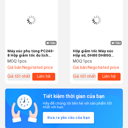
Máy xúc phụ tùng PC240-
Hộp giảm tốc Máy xúc
8 Hộp giảm tốc du lịch
Hộp số, DH80 DH80G
206-27-00422 Hộp giảm
DH80-7 DX80 DX80R
MOQ:
1pcs
MOQ:
1pcs
tốc
K9006757 Hộp giảm tốc
Giá bán:
Negotated price
Giá bán:
Negotiated price
Du lịch
Giá tốt nhất
Liên hệ
Giá tốt nhất
Liên hệ
Tiết kiệm thời gian của bạn
Hãy để chúng tôi liên hệ với sản phẩm tốt
nhất với bạn.
Đưa ra yêu cầu của bạn