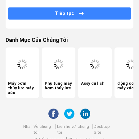
Hộp số xoay
Tiếp tục
Van điều khiển máy xúc
Hộp số du lịch
Danh Mục Của Chúng Tôi
Phụ tùng máy xúc cuối cùng
Khớp trung tâm máy đào
Bơm bánh răng thủy lực
Máy bơm
Phụ tùng máy
Assy du lịch
động cơ x
Động cơ quạt thủy lực
thủy lực máy
bơm thủy lực
máy xúc
xúc
Phụ tùng máy xúc
Bộ điều khiển máy xúc
Giám sát máy xúc
Nhà
Về chúng
Liên hệ với chúng
Desktop
tôi
tôi
Site
Van cứu trợ máy xúc