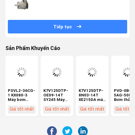
Tiếp tục
Sản Phẩm Khuyến Cáo
PSVL2-36CG-
K7V125DTP-
K7V125DTP-
PVD-0B-20
1 KX080-3
OE09-14T
8N03-14T
5AG-5080
Máy bơm
SY245 Máy
XE215DA máy
Bơm thủy 
chính thủy
bơm chính
xúc Bơm
thay thế 1
lực tương
thủy lực cho
chính thủy
răng Máy 
Giá tốt nhất
Giá tốt nhất
Giá tốt nhất
Giá tốt n
thích với máy
máy đào Máy
lực Máy xây
mini Bộ má
đào mini Máy
bơm píton
dựng Bơm
bơm chính
bơm piston
Máy xây dựng
piston Phụ
Máy cơ chế
Phụ tùng phụ
tùng Belparts
xây dựng Phụ
tùng