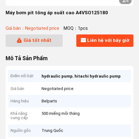
2
/
4
Máy bơm pít tông áp suất cao A4VSO125180
Giá bán：Negotiated price
MOQ：1pcs
Giá tốt nhất
Liên hệ với bây giờ
Mô Tả Sản Phẩm
Điểm nổi bật
,
hydraulic pump
hitachi hydraulic pump
Giá bán
Negotiated price
Hàng hiệu
Belparts
Khả năng
500 miếng mỗi tháng
cung cấp
Nguồn gốc
Trung Quốc